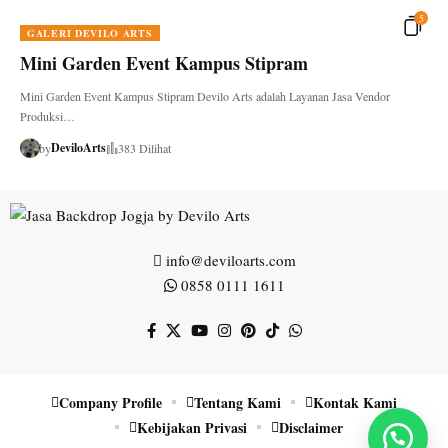
5
GALERI DEVILO ARTS
Mini Garden Event Kampus Stipram
Mini Garden Event Kampus Stipram Devilo Arts adalah Layanan Jasa Vendor
Produksi…
DeviloArts
by
383 Dilihat
info@deviloarts.com
0858 0111 1611
Company Profile
Tentang Kami
Kontak Kami
Kebijakan Privasi
Disclaimer