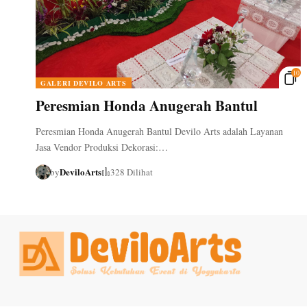
10
GALERI DEVILO ARTS
Peresmian Honda Anugerah Bantul
Peresmian Honda Anugerah Bantul Devilo Arts adalah Layanan
Jasa Vendor Produksi Dekorasi:…
DeviloArts
by
328 Dilihat