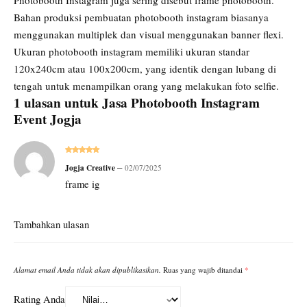
Photobooth Instagram juga sering disebut frame photobooth.
Bahan
produksi pembuatan photobooth instagram
biasanya
menggunakan multiplek dan visual menggunakan banner flexi.
Ukuran photobooth instagram memiliki ukuran standar
120x240cm atau 100x200cm, yang identik dengan lubang di
tengah untuk menampilkan orang yang melakukan foto selfie.
1 ulasan untuk
Jasa Photobooth Instagram
Event Jogja
Dinilai
5
–
Jogja Creative
02/07/2025
dari 5
frame ig
Tambahkan ulasan
Alamat email Anda tidak akan dipublikasikan.
Ruas yang wajib ditandai
*
Rating Anda