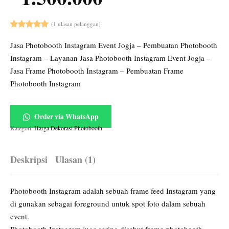
(
1
ulasan pelanggan)
Peringkat
1
Jasa Photobooth Instagram Event Jogja – Pembuatan Photobooth
5.00
dari 5
berdasarkan
Instagram – Layanan Jasa Photobooth Instagram Event Jogja –
penilaian
pelanggan
Jasa Frame Photobooth Instagram – Pembuatan Frame
Photobooth Instagram
Order via WhatsApp
Kategori:
Harga Dekorasi Photobooth
Deskripsi
Ulasan (1)
Photobooth Instagram adalah sebuah frame feed Instagram yang
di gunakan sebagai foreground untuk spot foto dalam sebuah
event.