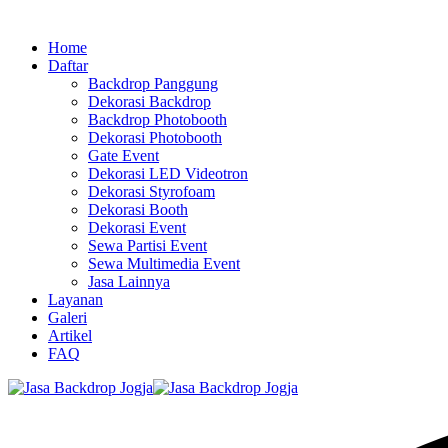
Home
Daftar
Backdrop Panggung
Dekorasi Backdrop
Backdrop Photobooth
Dekorasi Photobooth
Gate Event
Dekorasi LED Videotron
Dekorasi Styrofoam
Dekorasi Booth
Dekorasi Event
Sewa Partisi Event
Sewa Multimedia Event
Jasa Lainnya
Layanan
Galeri
Artikel
FAQ