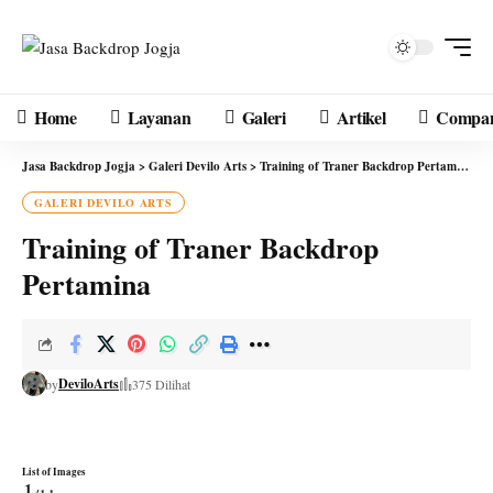
Home
Layanan
Galeri
Artikel
Compan
Jasa Backdrop Jogja
>
Galeri Devilo Arts
>
Training of Traner Backdrop Pertamina
GALERI DEVILO ARTS
Training of Traner Backdrop
Pertamina
DeviloArts
by
375 Dilihat
List of Images
1