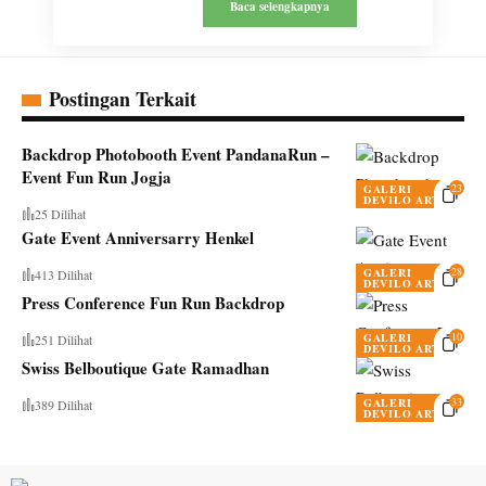
Baca selengkapnya
Postingan Terkait
Backdrop Photobooth Event PandanaRun –
Event Fun Run Jogja
23
GALERI
DEVILO ARTS
25 Dilihat
Gate Event Anniversarry Henkel
28
GALERI
413 Dilihat
DEVILO ARTS
Press Conference Fun Run Backdrop
10
GALERI
251 Dilihat
DEVILO ARTS
Swiss Belboutique Gate Ramadhan
33
GALERI
389 Dilihat
DEVILO ARTS