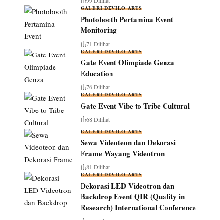
99 Dilihat
GALERI DEVILO ARTS
Photobooth Pertamina Event
Monitoring
71 Dilihat
GALERI DEVILO ARTS
Gate Event Olimpiade Genza
Education
76 Dilihat
GALERI DEVILO ARTS
Gate Event Vibe to Tribe Cultural
68 Dilihat
GALERI DEVILO ARTS
Sewa Videoteon dan Dekorasi
Frame Wayang Videotron
81 Dilihat
GALERI DEVILO ARTS
Dekorasi LED Videotron dan
Backdrop Event QIR (Quality in
Research) International Conference