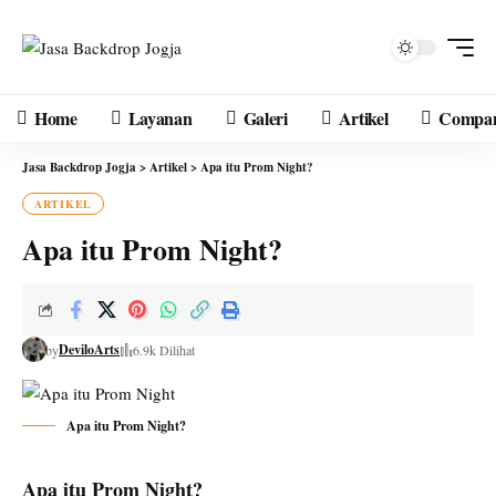
Home
Layanan
Galeri
Artikel
Compan
Jasa Backdrop Jogja
>
Artikel
>
Apa itu Prom Night?
ARTIKEL
Apa itu Prom Night?
DeviloArts
by
6.9k Dilihat
Apa itu Prom Night?
Apa itu Prom Night?