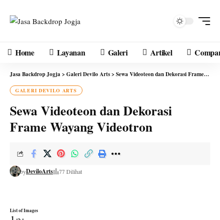
Home
Layanan
Galeri
Artikel
Compan
Jasa Backdrop Jogja
>
Galeri Devilo Arts
>
Sewa Videoteon dan Dekorasi Frame Wayang Videotron
GALERI DEVILO ARTS
Sewa Videoteon dan Dekorasi
Frame Wayang Videotron
DeviloArts
by
77 Dilihat
List of Images
1