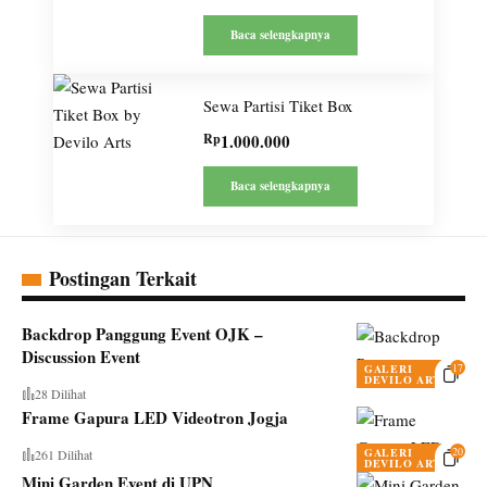
Baca selengkapnya
Sewa Partisi Tiket Box
Rp
1.000.000
Baca selengkapnya
Postingan Terkait
Backdrop Panggung Event OJK –
Discussion Event
17
GALERI
DEVILO ARTS
28 Dilihat
Frame Gapura LED Videotron Jogja
20
GALERI
261 Dilihat
DEVILO ARTS
Mini Garden Event di UPN