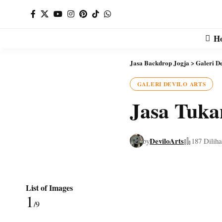
H
Jasa Backdrop Jogja
>
Galeri De
GALERI DEVILO ARTS
Jasa Tuka
DeviloArts
by
187 Diliha
List of Images
1
/9