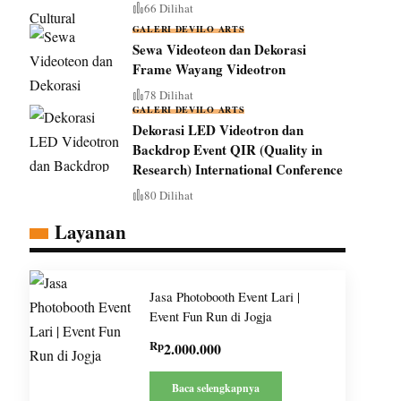
66 Dilihat
GALERI DEVILO ARTS
Sewa Videoteon dan Dekorasi
Frame Wayang Videotron
78 Dilihat
GALERI DEVILO ARTS
Dekorasi LED Videotron dan
Backdrop Event QIR (Quality in
Research) International Conference
80 Dilihat
Layanan
Jasa Photobooth Event Lari |
Event Fun Run di Jogja
Rp
2.000.000
Baca selengkapnya