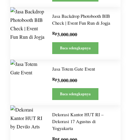
Jasa Backdrop Photobooth BIB
Check | Event Fun Run di Jogja
Rp
3.000.000
Baca selengkapnya
Jasa Totem Gate Event
Rp
3.000.000
Baca selengkapnya
Dekorasi Kantor HUT RI –
Dekorasi 17 Agustus di
Yogyakarta
Rp
5.000.000