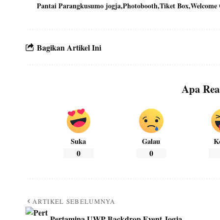
Pantai Parangkusumo jogja
Photobooth
Tiket Box
Welcome 
Bagikan Artikel Ini
Apa Rea
Suka
Galau
K
0
0
ARTIKEL SEBELUMNYA
Pertamina UWP Backdrop Event Jogja