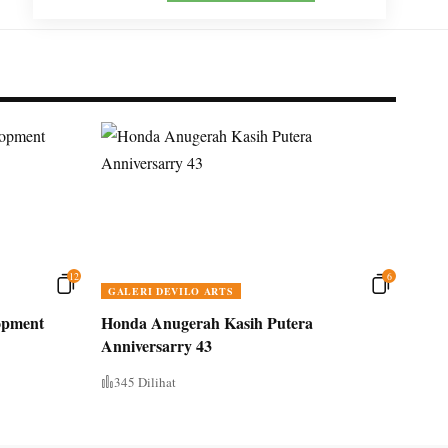
12
6
GALERI DEVILO ARTS
opment
Honda Anugerah Kasih Putera
Anniversarry 43
345 Dilihat