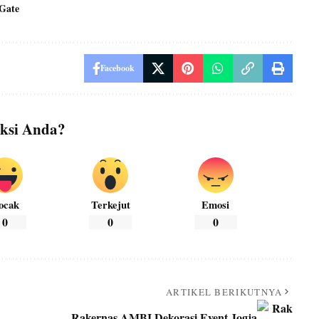
Gate
Facebook
ksi Anda?
ocak
Terkejut
Emosi
0
0
0
ARTIKEL BERIKUTNYA
Rakernas AMBI Dekorasi Event Jogja