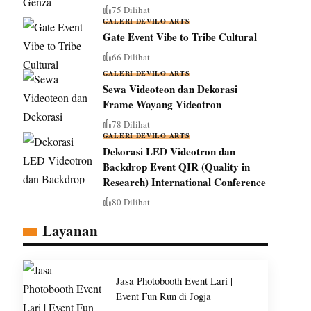
75 Dilihat
GALERI DEVILO ARTS
Gate Event Vibe to Tribe Cultural
66 Dilihat
GALERI DEVILO ARTS
Sewa Videoteon dan Dekorasi
Frame Wayang Videotron
78 Dilihat
GALERI DEVILO ARTS
Dekorasi LED Videotron dan
Backdrop Event QIR (Quality in
Research) International Conference
80 Dilihat
Layanan
Jasa Photobooth Event Lari |
Event Fun Run di Jogja