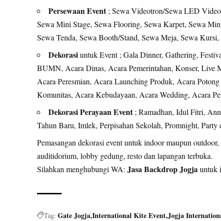
Persewaan Event
; Sewa Videotron/Sewa LED Videot
Sewa Mini Stage, Sewa Flooring, Sewa Karpet, Sewa Min
Sewa Tenda, Sewa Booth/Stand, Sewa Meja, Sewa Kursi, d
Dekorasi
untuk Event ; Gala Dinner, Gathering, Festiv
BUMN, Acara Dinas, Acara Pemerintahan, Konser, Live M
Acara Peresmian, Acara Launching Produk, Acara Potong P
Jasa Dekorasi Event Jogja
Komunitas, Acara Kebudayaan, Acara Wedding, Acara Pern
Dekorasi Perayaan Event
; Ramadhan, Idul Fitri, An
Tahun Baru, Imlek, Perpisahan Sekolah, Promnight, Party 
Pemasangan dekorasi event untuk indoor maupun outdoor, ba
auditidorium, lobby gedung, resto dan lapangan terbuka.
Jasa Backdrop Jogja
Silahkan menghubungi WA:
untuk i
Gate Jogja
International Kite Event
Jogja Internationa
Tag: