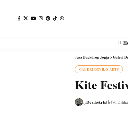
H
Jasa Backdrop Jogja
>
Galeri De
GALERI DEVILO ARTS
Kite Festi
DeviloArts
by
476 Diliha