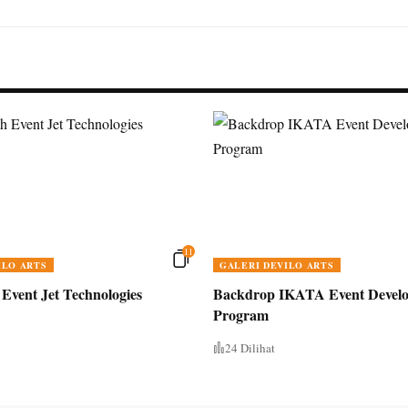
11
ILO ARTS
GALERI DEVILO ARTS
Event Jet Technologies
Backdrop IKATA Event Devel
Program
24 Dilihat