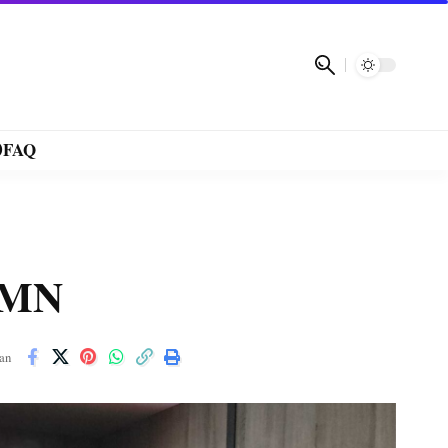
FAQ
UMN
an