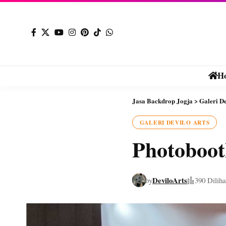
H
Jasa Backdrop Jogja
>
Galeri De
GALERI DEVILO ARTS
Photoboo
DeviloArts
by
390 Diliha