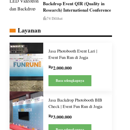
Backdrop Event QIR (Quality in
Research) International Conference
74 Dilihat
Layanan
Jasa Photobooth Event Lari |
Event Fun Run di Jogja
Rp
2.000.000
Baca selengkapnya
Jasa Backdrop Photobooth BIB
Check | Event Fun Run di Jogja
Rp
3.000.000
Baca selengkapnya