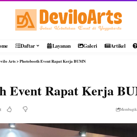
ome
Daftar
Layanan
Galeri
Artikel
vilo Arts
>
Photobooth Event Rapat Kerja BUMN
th Event Rapat Kerja B
t
Membagik